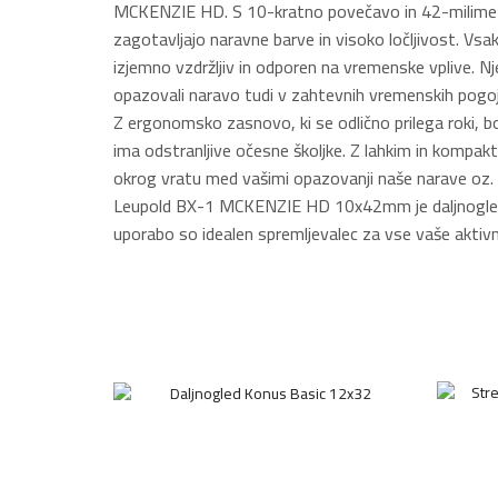
MCKENZIE HD. S 10-kratno povečavo in 42-milimetrsk
zagotavljajo naravne barve in visoko ločljivost. Vsak
izjemno vzdržljiv in odporen na vremenske vplive. N
opazovali naravo tudi v zahtevnih vremenskih pogoj
Z ergonomsko zasnovo, ki se odlično prilega roki, b
ima odstranljive očesne školjke. Z lahkim in kompakt
okrog vratu med vašimi opazovanji naše narave oz. 
Leupold BX-1 MCKENZIE HD 10x42mm je daljnogled, ki
uporabo so idealen spremljevalec za vse vaše aktivnos