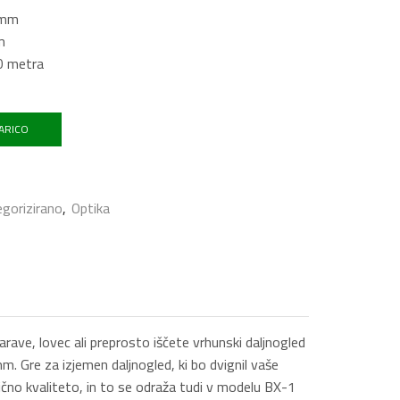
 mm
m
,0 metra
ARICO
gorizirano
,
Optika
e, lovec ali preprosto iščete vrhunski daljnogled
Gre za izjemen daljnogled, ki bo dvignil vaše
čno kvaliteto, in to se odraža tudi v modelu BX-1