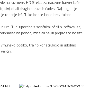
lede na razmere. HD Stekla za naravne barve: Leče
, divjadi ali drugih naravnih čudes. Daljnogled je
čuje rosenje leč. Tako boste lahko brezskrbno
 ure. Tudi uporaba s sončnimi očali ni težava, saj
dpravite na pohod, izlet ali pa jih preprosto nosite
vrhunsko optiko, trajno konstrukcijo in udobno
eličini.