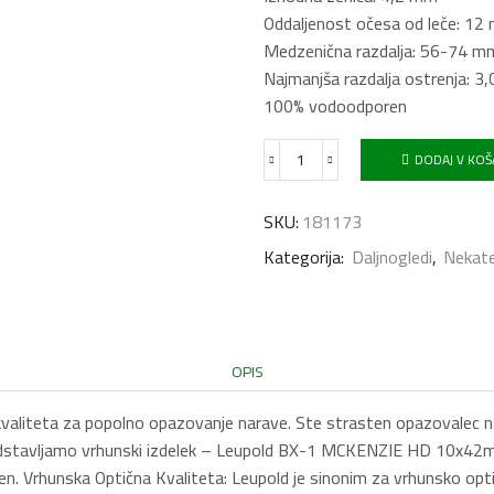
Oddaljenost očesa od leče: 12
Medzenična razdalja: 56-74 m
Najmanjša razdalja ostrenja: 3
100% vodoodporen
DODAJ V KOŠ
Daljnogled
Leupold
BX-
SKU:
181173
2
Kategorija:
Daljnogledi
,
Nekate
ALPINE
HD
10X42
količina
OPIS
eta za popolno opazovanje narave. Ste strasten opazovalec narav
stavljamo vrhunski izdelek – Leupold BX-1 MCKENZIE HD 10x42mm. 
. Vrhunska Optična Kvaliteta: Leupold je sinonim za vrhunsko opti