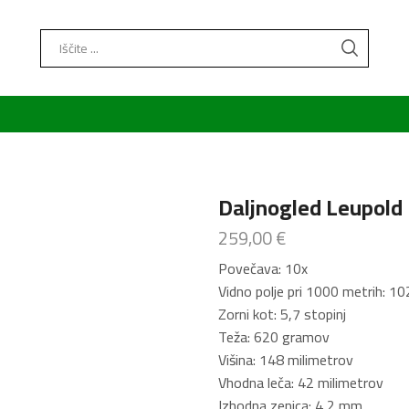
Search
input
Daljnogled Leupol
259,00
€
Povečava: 10x
Vidno polje pri 1000 metrih: 1
Zorni kot: 5,7 stopinj
Teža: 620 gramov
Višina: 148 milimetrov
Vhodna leča: 42 milimetrov
Izhodna zenica: 4,2 mm