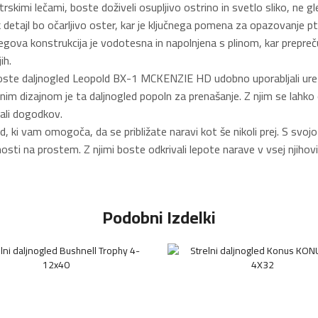
imi lečami, boste doživeli osupljivo ostrino in svetlo sliko, ne g
 detajl bo očarljivo oster, kar je ključnega pomena za opazovanje ptic
jegova konstrukcija je vodotesna in napolnjena s plinom, kar prepre
ih.
oste daljnogled Leopold BX-1 MCKENZIE HD udobno uporabljali ure in
nim dizajnom je ta daljnogled popoln za prenašanje. Z njim se lahko o
ali dogodkov.
 vam omogoča, da se približate naravi kot še nikoli prej. S svojo 
ti na prostem. Z njimi boste odkrivali lepote narave v vsej njihovi v
Podobni Izdelki