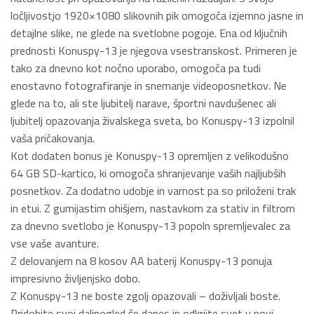
ločljivostjo 1920×1080 slikovnih pik omogoča izjemno jasne in
detajlne slike, ne glede na svetlobne pogoje. Ena od ključnih
prednosti Konuspy-13 je njegova vsestranskost. Primeren je
tako za dnevno kot nočno uporabo, omogoča pa tudi
enostavno fotografiranje in snemanje videoposnetkov. Ne
glede na to, ali ste ljubitelj narave, športni navdušenec ali
ljubitelj opazovanja živalskega sveta, bo Konuspy-13 izpolnil
vaša pričakovanja.
Kot dodaten bonus je Konuspy-13 opremljen z velikodušno
64 GB SD-kartico, ki omogoča shranjevanje vaših najljubših
posnetkov. Za dodatno udobje in varnost pa so priloženi trak
in etui. Z gumijastim ohišjem, nastavkom za stativ in filtrom
za dnevno svetlobo je Konuspy-13 popoln spremljevalec za
vse vaše avanture.
Z delovanjem na 8 kosov AA baterij Konuspy-13 ponuja
impresivno življenjsko dobo.
Z Konuspy-13 ne boste zgolj opazovali – doživljali boste.
Pridobite svoj daljnogled še danes in odkrijte svet v novi