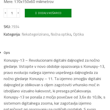
Mere: 170x150x60 milimetrov
DODAJ V KOŠARICO
NOČNI
DALJNOGLED
KONUSPY-
SKU:
7934
13
količina
Kategorija:
Nekategorizirano
,
Nočna optika
,
Optika
Opis
Konuspy-13 – Revolucionarni digitalni daljnogled za nočno
gledanje. Vstopite v novo obdobje opazovanja s Konuspy-13,
pravo evolucijo našega izjemno uspešnega daljnogleda za
nočno gledanje Konuspy – 11. Ta izjemno zmogljiv digitalni
daljnogled je oblikovan s ciljem zagotoviti vrhunsko moč in
izboljšano vizualno kakovost, ki presega pričakovanja.
Konuspy-13 se ponaša z močjo povečave od 3,6x do 10,8x, s
sistemom digitalnega zooma, kar zagotavlja izjemno
natančnost pri opazovanju na različnih razdaljah. S svojo