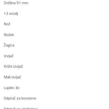
Dolžina 91 mm
13 orodij
Nož
Nožek
Žagica
Izvijač
Križni izvijač
Mali izvijač
Lupilec žic
Odpirač za konzerve
Odpirač za steklenice