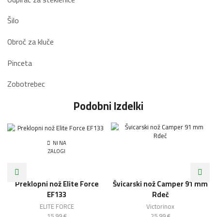
Šilo
Obroč za kluče
Pinceta
Zobotrebec
Podobni Izdelki
NI NA
ZALOGI
Preklopni nož Elite Force
Švicarski nož Camper 91 mm
EF133
Rdeč
ELITE FORCE
Victorinox
15,99
€
25,99
€