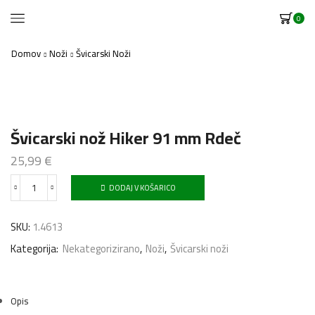
0
Domov
Noži
Švicarski Noži
Švicarski nož Hiker 91 mm Rdeč
25,99
€
DODAJ V KOŠARICO
Švicarski
nož
Hiker
SKU:
1.4613
91
mm
Kategorija:
Nekategorizirano
,
Noži
,
Švicarski noži
Rdeč
količina
Opis