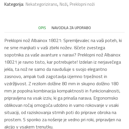
količina
Kategorija:
Nekategorizirano
,
Noži
,
Preklopni noži
OPIS
NAVODILA ZA UPORABO
Preklopni nož Albainox 18021: Spremljevalec na vaši poteh, ki
ne sme manjkati v vaši zbirki nožev. Iščete zvestega
sopotnika za vaše avanture v naravi? Preklopni nož Albainox
18021 je ravno tisto, kar potrebujete! Izdelan iz nerjavečega
jekla, ta nož ne samo da navdušuje s svojo elegantno
zasnovo, ampak tudi zagotavlja izjemno trpežnost in
vzdržljivost. Z rezilom dolžine 80 mm in skupno dolžino 180
mm je popolna kombinacija kompaktnosti in funkcionalnosti,
pripravljena na vsak izziv, ki ga prinaša narava. Ergonomsko
oblikovan ročaj omogoča udobno in varno rokovanje v vsaki
situaciji, od raziskovanja strmih poti do priprave obroka na
prostem. S sponko za nošenje je vedno pri roki, pripravljen na
akcijo v vsakem trenutku.