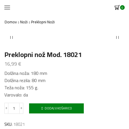
0
Domov
Noži
Preklopni Noži
Preklopni nož Mod. 18021
16,99
€
Dolžina noža: 180 mm
Dolžina rezila: 80 mm
Teža noža: 155 g.
Varovalo: da
DODAJ V KOŠARICO
Preklopni
nož
Mod.
SKU:
18021
18021