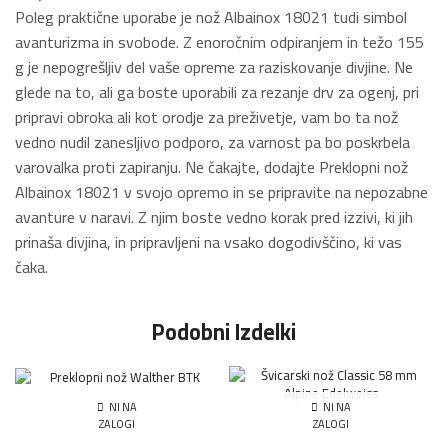
Poleg praktične uporabe je nož Albainox 18021 tudi simbol
avanturizma in svobode. Z enoročnim odpiranjem in težo 155
g je nepogrešljiv del vaše opreme za raziskovanje divjine. Ne
glede na to, ali ga boste uporabili za rezanje drv za ogenj, pri
pripravi obroka ali kot orodje za preživetje, vam bo ta nož
vedno nudil zanesljivo podporo, za varnost pa bo poskrbela
varovalka proti zapiranju. Ne čakajte, dodajte Preklopni nož
Albainox 18021 v svojo opremo in se pripravite na nepozabne
avanture v naravi. Z njim boste vedno korak pred izzivi, ki jih
prinaša divjina, in pripravljeni na vsako dogodivščino, ki vas
čaka.
Podobni Izdelki
NI NA
NI NA
ZALOGI
ZALOGI