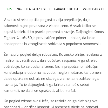
OPIS
NAVODILA ZA UPORABO
GARANCIJSKI LIST
VARNOSTNA OPO
V svetu strelne optike pogosto velja prepričanje, da je
kakovost nujno povezana z visoko ceno. A vsak toliko se
pojavi izdelek, ki to pravilo preprosto razbije. Daljnogled Konus
Fighter 4–16×50 je prav takšen primer – dokaz, da lahko
dostopnost in zmogljivost sobivata v popolnem ravnovesju.
Že na prvi pogled deluje robustno. Kovinsko ohišje, izdelano z
mislijo na vzdržljivost, daje občutek zaupanja, ki ga strelec
potrebuje, ko se poda na teren. Nič ni prepuščeno naključju:
konstrukcija je odporna na vodo, meglo in udarce, kar pomeni,
da se optika ne ustraši ne slabega vremena ne zahtevnega
ravnanja. To je daljnogled, ki ga lahko vzameš s seboj
kamorkoli, ne da bi se spraševal, ali bo zdržal.
Ko pogled zdrsne skozi leče, se razkrije druga plat njegove
osebnosti – optična jasnost, ki preseneti glede na cenovni