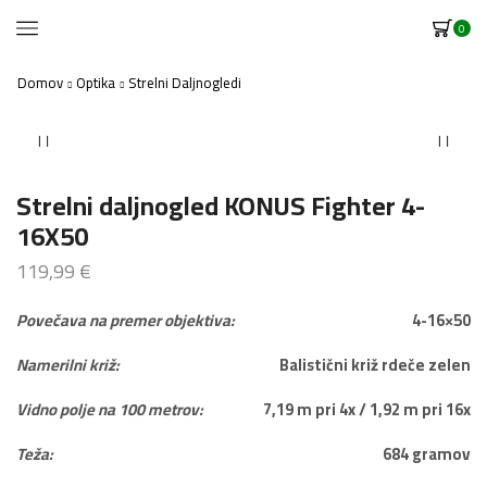
0
Domov
Optika
Strelni Daljnogledi
Strelni daljnogled KONUS Fighter 4-
16X50
119,99
€
Povečava na premer objektiva:
4-16×50
Namerilni križ:
Balistični križ rdeče zelen
Vidno polje na 100 metrov:
7,19 m pri 4x / 1,92 m pri 16x
Teža:
684 gramov