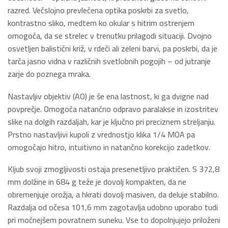
razred. Večslojno prevlečena optika poskrbi za svetlo,
kontrastno sliko, medtem ko okular s hitrim ostrenjem
omogoča, da se strelec v trenutku prilagodi situaciji. Dvojno
osvetljen balistični križ, v rdeči ali zeleni barvi, pa poskrbi, da je
tarča jasno vidna v različnih svetlobnih pogojih – od jutranje
zarje do poznega mraka.
Nastavljiv objektiv (AO) je še ena lastnost, ki ga dvigne nad
povprečje. Omogoča natančno odpravo paralakse in izostritev
slike na dolgih razdaljah, kar je ključno pri preciznem streljanju.
Prstno nastavljivi kupoli z vrednostjo klika 1/4 MOA pa
omogočajo hitro, intuitivno in natančno korekcijo zadetkov.
Kljub svoji zmogljivosti ostaja presenetljivo praktičen. S 372,8
mm dolžine in 684 g teže je dovolj kompakten, da ne
obremenjuje orožja, a hkrati dovolj masiven, da deluje stabilno.
Razdalja od očesa 101,6 mm zagotavlja udobno uporabo tudi
pri močnejšem povratnem suneku. Vse to dopolnjujejo priloženi