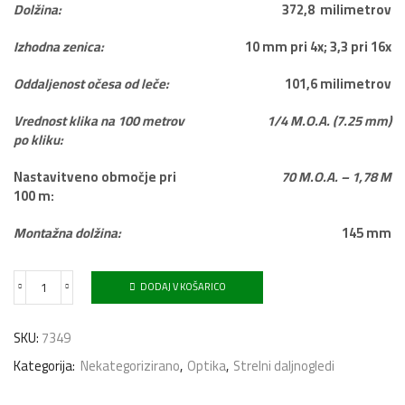
Dolžina:
372,8 milimetrov
Izhodna zenica:
10 mm pri 4x; 3,3 pri 16x
Oddaljenost očesa od leče:
101,6 milimetrov
Vrednost klika na 100 metrov
1/4 M.O.A. (7.25 mm)
po kliku:
Nastavitveno območje pri
70 M.O.A. – 1,78 M
100 m:
Montažna dolžina:
145 mm
DODAJ V KOŠARICO
Strelni
daljnogled
KONUS
SKU:
7349
Fighter
4-
Kategorija:
Nekategorizirano
,
Optika
,
Strelni daljnogledi
16X50
količina