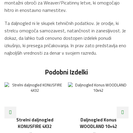
montažni obroči za Weaver/Picatinny letve, ki omogočajo
hitro in enostavno namestitev.
Ta daljnogled ni le skupek tehničnih podatkov. Je orodje, ki
strelcu omogoča samozavest, natančnost in zanesljivost. Je
dokaz, da lahko tudi cenovno dostopen izdelek ponudi
izkušnjo, ki presega pričakovanja. In prav zato predstavlja eno
najboljših vrednosti za denar v svojem razredu.
Podobni Izdelki
Strelni daljnogled
Daljnogled Konus
KONUSFIRE 4X32
WOODLAND 10×42