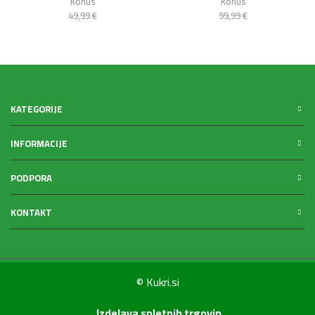
Konus
Konus
49,99
€
99,99
€
KATEGORIJE
INFORMACIJE
PODPORA
KONTAKT
© Kukri.si
Izdelava spletnih trgovin